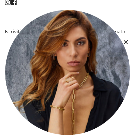
Instagram
Facebook
Iscriviti alla newsletter per essere sempre aggiornato
sulle novità e ricevere in anteprima tutte le promozioni
a te dedicate!
INVIA
Ragione Sociale: Vasile SRL
Partita Iva: 06883290824
Privacy Policy
Resi e Rimborsi
Politiche di Spedizione
Termini e condizioni