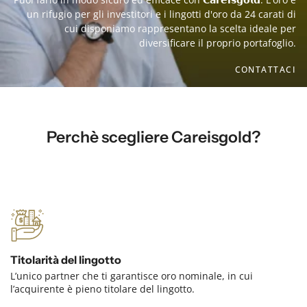
un rifugio per gli investitori e i lingotti d'oro da 24 carati di
cui disponiamo rappresentano la scelta ideale per
diversificare il proprio portafoglio.
CONTATTACI
Perchè scegliere Careisgold?
Titolarità del lingotto
L’unico partner che ti garantisce oro nominale, in cui
l’acquirente è pieno titolare del lingotto.