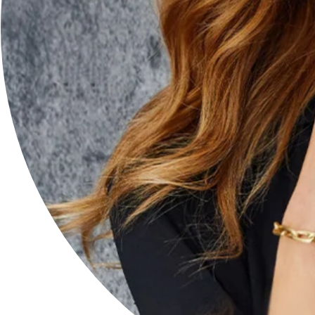
Seguici su:
Instagram
Facebook
Iscriviti alla newsletter per essere sempre aggiornato
sulle novità e ricevere in anteprima tutte le promozioni
a te dedicate!
INVIA
Ragione Sociale: Vasile SRL
Partita Iva: 06883290824