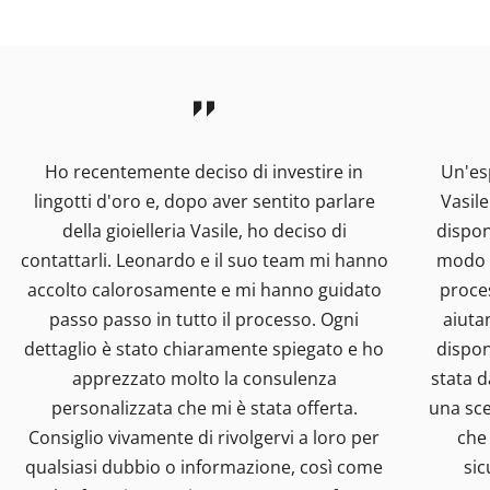
Ho recentemente deciso di investire in
Un'esp
lingotti d'oro e, dopo aver sentito parlare
Vasil
della gioielleria Vasile, ho deciso di
dispon
contattarli. Leonardo e il suo team mi hanno
modo s
accolto calorosamente e mi hanno guidato
proces
passo passo in tutto il processo. Ogni
aiuta
dettaglio è stato chiaramente spiegato e ho
dispon
apprezzato molto la consulenza
stata d
personalizzata che mi è stata offerta.
una sce
Consiglio vivamente di rivolgervi a loro per
che 
qualsiasi dubbio o informazione, così come
sic