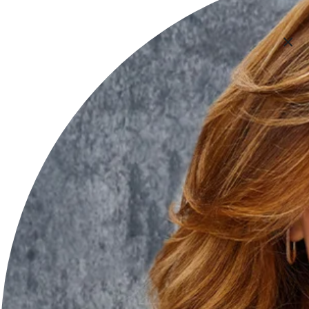
Vasile Gioielli Shop
Categorie
Careisgold
I nostri Brand
Contatti