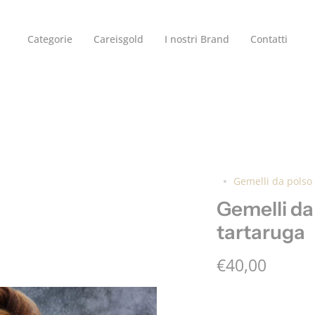
gratuita in Italia per ordini a partire da €100
Categorie
Careisgold
I nostri Brand
Contatti
Gemelli da polso
Gemelli da
tartaruga
€40,00