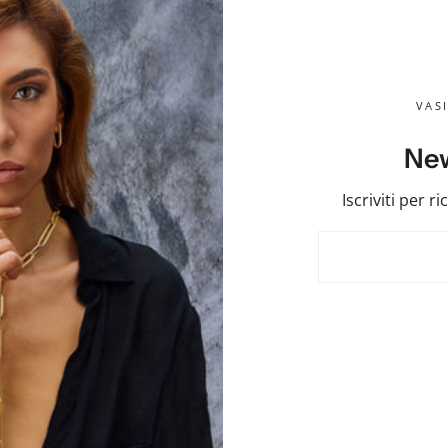
DETTAGL
VASI
Articolo: gemelli 
Composizione: otto
New
Caratteristiche: non
Iscriviti per r