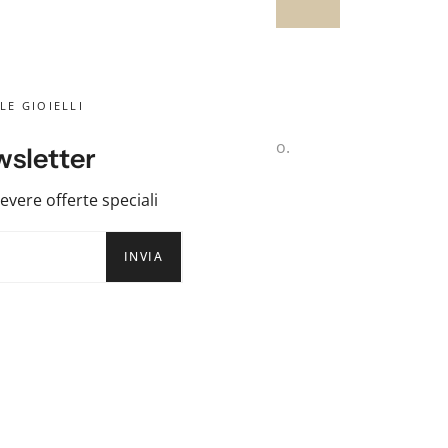
Aggiungi al carrello
I
LE GIOIELLI
da polso con forma di tartaruga.
ne di primo titolo con bagno di rodio.
sletter
 si ossida, anallergico, nickel-free.
icevere offerte speciali
INVIA