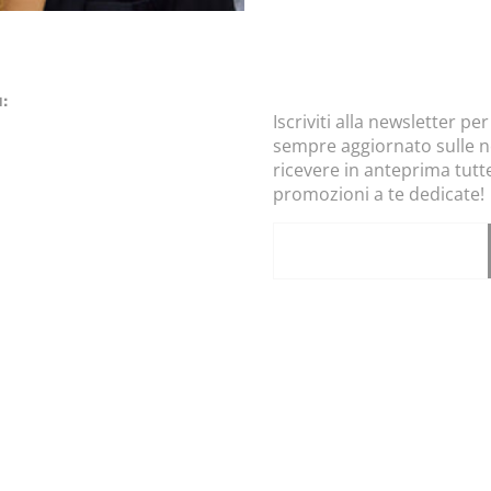
:
Iscriviti alla newsletter pe
sempre aggiornato sulle n
ram
ebook
ricevere in anteprima tutte
promozioni a te dedicate!