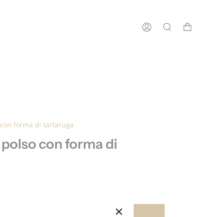
Spedizione gratuita in Italia per ordini a partire da €100
 con forma di tartaruga
 polso con forma di