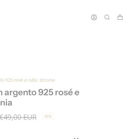
izione gratuita in Italia per ordini a partire da €100
to 925 rosé e cubic zirconia
in argento 925 rosé e
onia
€49,00 EUR
50%