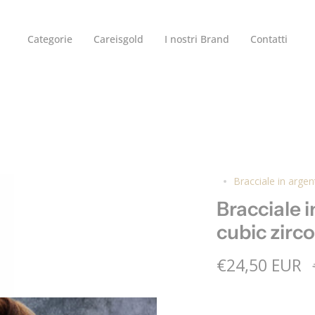
a in Italia per ordini a partire da €100
Sped
Categorie
Careisgold
I nostri Brand
Contatti
Bracciale in argen
Bracciale 
cubic zirc
€24,50 EUR