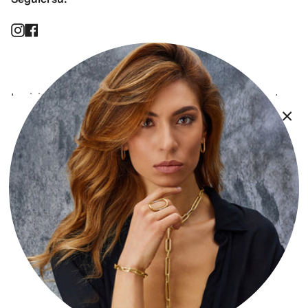
Instagram
Facebook
Iscriviti alla newsletter per essere sempre aggiornato
sulle novità e ricevere in anteprima tutte le promozioni
a te dedicate!
INVIA
Ragione Sociale: Vasile SRL
Partita Iva: 06883290824
Privacy Policy
Resi e Rimborsi